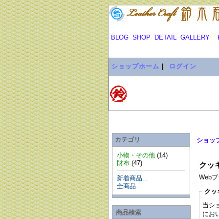
BLOG
SHOP
DETAIL
GALLERY
ショップホーム
|
ログイン
カテゴリ
ショッ
小物・その他
(14)
財布
(47)
クッキ
Web
新着商品...
全商品...
クッ
当シ
商品検索
にお