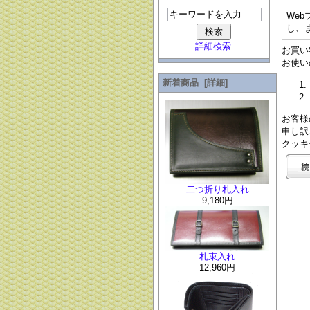
We
し、
詳細検索
お買い
お使い
新着商品 [詳細]
お客様
申し訳
クッキ
二つ折り札入れ
9,180円
札束入れ
12,960円