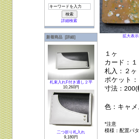
詳細検索
拡大表示
新着商品 [詳細]
１ヶ
カード：１
札入：２ヶ
ポケット：
札束入れF付き通し２平
10,260円
寸法：200(
色：キャメ
*注意
模様：配置パ
二つ折り札入れ
9,180円