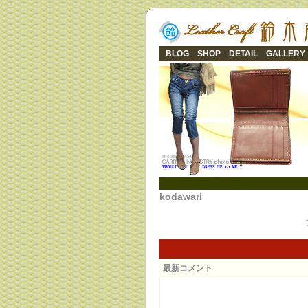
BLOG
SHOP
DETAIL
GALLERY
kodawari
最新コメント