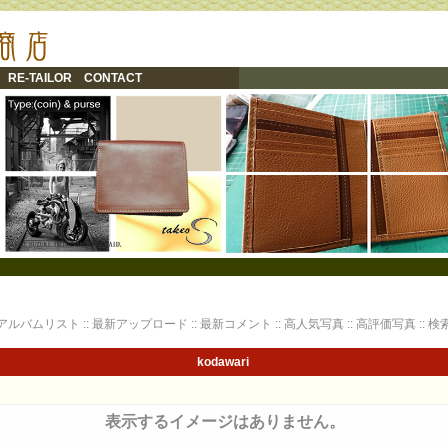
RE-TAILOR
CONTACT
アルバムリスト
::
最新アップロード
::
最新コメント
::
高人気写真
::
高評価写真
::
検
kodawari
表示するイメージはありません。