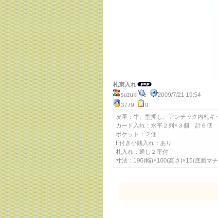
札束入れ
suzuki
2009/7/21 19:54
3779
0
皮革：牛、型押し、アンチック内札キ
カード入れ：水平２列×３個 計６個
ポケット：２個
F付き小銭入れ：あり
札入れ：通し２平付
寸法：190(幅)×100(高さ)×15(底面マチ