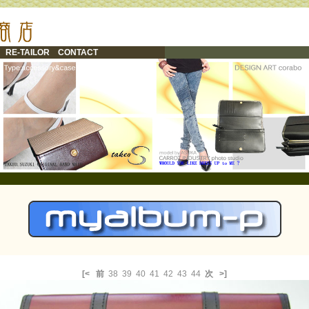
RE-TAILOR
CONTACT
[<
前
38
39
40
41
42
43
44
次
>]