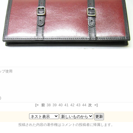
ップ使用
)
[<
前
38
39
40
41
42
43
44
次
>]
投稿された内容の著作権はコメントの投稿者に帰属します。