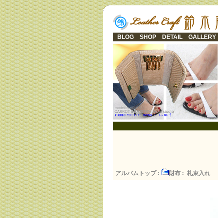
BLOG
SHOP
DETAIL
GALLERY
アルバムトップ
:
財布
: 札束入れ