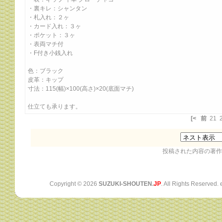
・裏キレ：シャンタン
・札入れ：２ヶ
・カード入れ：３ヶ
・ポケット：３ヶ
・表両マチ付
・F付き小銭入れ
色：ブラック
皮革：キップ
寸法：115(幅)×100(高さ)×20(底面マチ)
仕立ても承ります。
[<
前
21
投稿された内容の著作
Copyright ©
2026
SUZUKI-SHOUTEN.
JP
. All Rights Reserved.