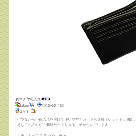
表マチ付札入れ
takeo
2010/4/2 7:50
4201
0
小型ながら小銭入れを付けて使いやすくカードも３枚ポケットも３個所
そして札入れが２個所たっぷり入るマチが付いています。
・表：キップ 牛革 クロ・チャコ