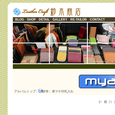
BLOG
SHOP
DETAIL
GALLERY
RE-TAILOR
CONTACT
アルバムトップ
:
財布
: 表マチ付札入れ
[<
前
21