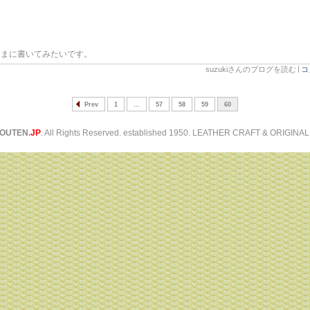
！
ままに書いてみたいです。
suzukiさんのブログを読む
コ
Prev
1
...
57
58
59
60
OUTEN.
JP
. All Rights Reserved. established 1950
.
LEATHER CRAFT & ORIGINAL