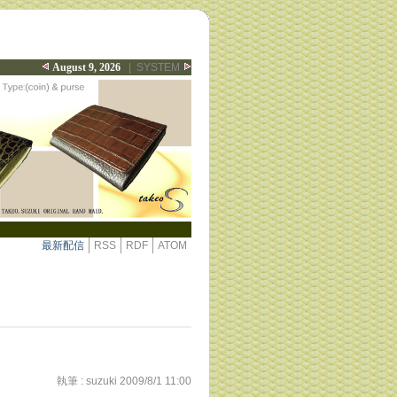
August 9, 2026
|
SYSTEM
最新配信
RSS
RDF
ATOM
執筆 :
suzuki
2009/8/1 11:00